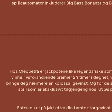
spilleautomater inkluderer Big Bass Bonanza og Bo
Hos Cleobetra er jackpotene like legendariske som
vinne livsforandrende premier 24 timer i døgnet, 7
bringe deg nærmere en kolossal gevinst. Og for de so
spill som er eksklusivt tilgjengelig hos KNGs 
Enten du er på jakt etter din første storgevinst