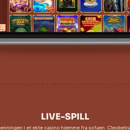
LIVE-SPILL
enningen i et ekte casino hjemme fra sofaen. Cleobetra