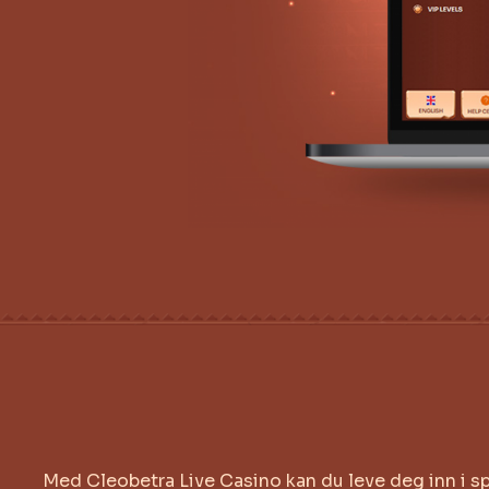
Med Cleobetra Live Casino kan du leve deg inn i sp