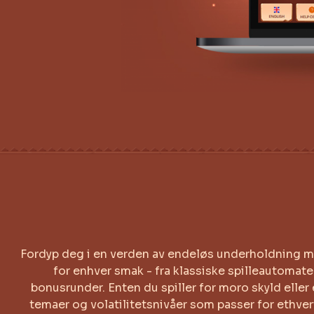
Fordyp deg i en verden av endeløs underholdning me
for enhver smak - fra klassiske spilleautoma
bonusrunder. Enten du spiller for moro skyld eller
temaer og volatilitetsnivåer som passer for ethve