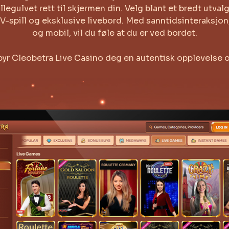
egulvet rett til skjermen din. Velg blant et bredt utval
-spill og eksklusive livebord. Med sanntidsinteraksjon,
og mobil, vil du føle at du er ved bordet.
, tilbyr Cleobetra Live Casino deg en autentisk opplevelse