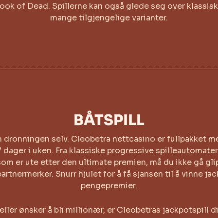
ok of Dead. Spillerne kan også glede seg over klassisk
mange tilgjengelige varianter.
BÅTSPILL
 dronningen selv. Cleobetra nettcasino er fullpakket me
 dager i uken. Fra klassiske progressive spilleautomater
m er ute etter den ultimate premien, må du ikke gå glip
partnermerker. Snurr hjulet for å få sjansen til å vinne 
pengepremier.
 eller ønsker å bli millionær, er Cleobetras jackpotspill 