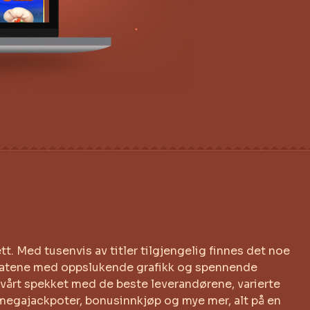
 Med tusenvis av titler tilgjengelig finnes det noe
tomatene med oppslukende grafikk og spennende
t vårt spekket med de beste leverandørene, varierte
 megajackpoter, bonusinnkjøp og mye mer, alt på en