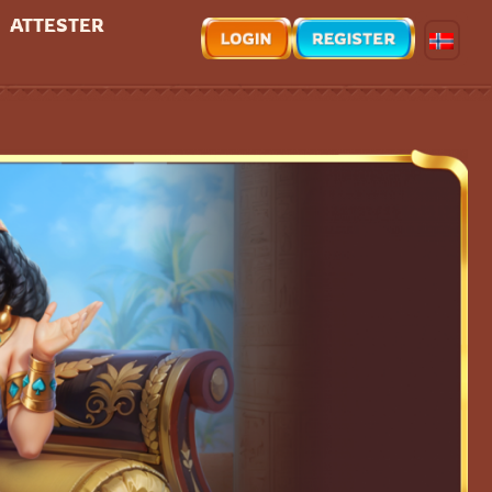
ATTESTER