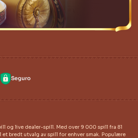
o
Seguro
 og live dealer-spill. Med over 9 000 spill fra 81
 et bredt utvalg av spill for enhver smak. Populære